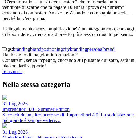
"C'ero prima io ... lui si deve spostare" che mi ricorda tanto il
venditore di scarpe che fa pagare 10 eur la "prova del numero"
cercando di contrastare Amazon e Zalando e compagnia briscola ...
perché lui c'era prima.
L'atteggiamento 'senza amplificazione' è un atteggiamento, che oggi
ci fa sorridere ... ma capita di averlo più spesso di quanto pensiamo.
Tags:
branding
brandpositioning
citybranding
personalbrand
Hai bisogno di maggiori informazioni?
Contattami, senza impegno, cliccando sul pulsante qui sotto, sarà un
piacere darti supporto!
Scrivimi »
Nella stessa categoria
31 Lug 2026
Imprenditori 4.0 - Summer Edition
Si conclude un altro percorso di ‘Imprenditori 4.0’ La soddisfazione
più grande è sempre vedere…
31 Lug 2026
Made For Pavia - Network di Eccellenze