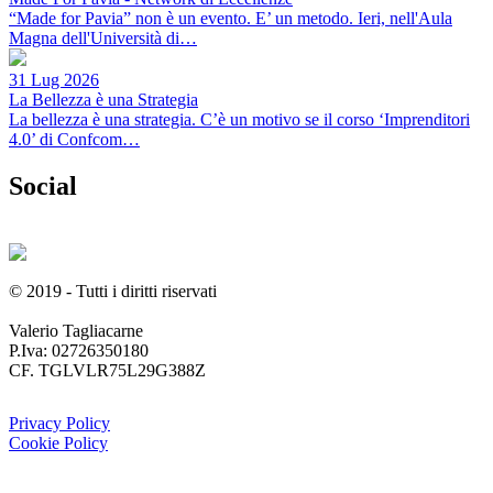
“Made for Pavia” non è un evento. E’ un metodo. Ieri, nell'Aula
Magna dell'Università di…
31 Lug 2026
La Bellezza è una Strategia
La bellezza è una strategia. C’è un motivo se il corso ‘Imprenditori
4.0’ di Confcom…
Social
© 2019 - Tutti i diritti riservati
Valerio Tagliacarne
P.Iva: 02726350180
CF. TGLVLR75L29G388Z
Privacy Policy
Cookie Policy