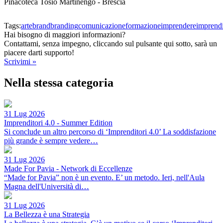
Pinacoteca Tosio Martinengo - Brescia
Tags:
arte
brand
branding
comunicazione
formazione
imprendere
imprendi
Hai bisogno di maggiori informazioni?
Contattami, senza impegno, cliccando sul pulsante qui sotto, sarà un
piacere darti supporto!
Scrivimi »
Nella stessa categoria
31 Lug 2026
Imprenditori 4.0 - Summer Edition
Si conclude un altro percorso di ‘Imprenditori 4.0’ La soddisfazione
più grande è sempre vedere…
31 Lug 2026
Made For Pavia - Network di Eccellenze
“Made for Pavia” non è un evento. E’ un metodo. Ieri, nell'Aula
Magna dell'Università di…
31 Lug 2026
La Bellezza è una Strategia