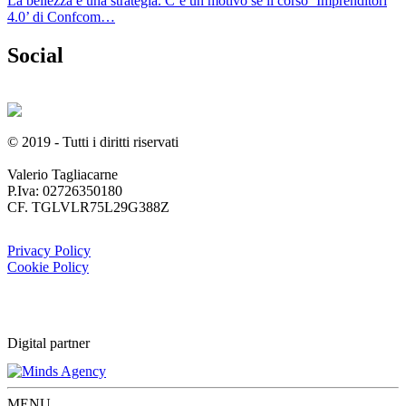
La bellezza è una strategia. C’è un motivo se il corso ‘Imprenditori
4.0’ di Confcom…
Social
© 2019 - Tutti i diritti riservati
Valerio Tagliacarne
P.Iva: 02726350180
CF. TGLVLR75L29G388Z
Privacy Policy
Cookie Policy
Digital partner
MENU