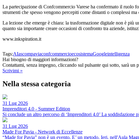
La partecipazione di Confcommercio Varese ha confermato il ruolo fonda
strumenti che spesso vengono percepiti come distanti o complessi ma c
La lezione che emerge è chiara: la trasformazione digitale non è più u
quanto sia importante creare occasioni di confronto tra aziende, istituz
www.inkspiration.it
Tags:
AI
ascompavia
confcommercio
ecosistema
Google
intelligenza
Hai bisogno di maggiori informazioni?
Contattami, senza impegno, cliccando sul pulsante qui sotto, sarà un p
Scrivimi »
Nella stessa categoria
31 Lug 2026
Imprenditori 4.0 - Summer Edition
Si conclude un altro percorso di ‘Imprenditori 4.0’ La soddisfazione
31 Lug 2026
Made For Pavia - Network di Eccellenze
“Made for Pavia” non è un evento. E’ un metodo. Ieri, nell'Aula Mag