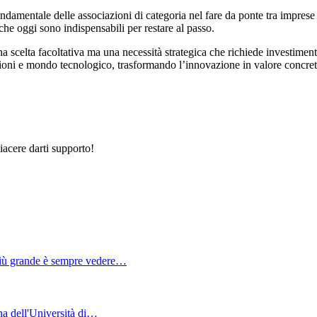
mentale delle associazioni di categoria nel fare da ponte tra imprese e
he oggi sono indispensabili per restare al passo.
na scelta facoltativa ma una necessità strategica che richiede investime
ioni e mondo tecnologico, trasformando l’innovazione in valore concreto pe
iacere darti supporto!
 più grande è sempre vedere…
na dell'Università di…