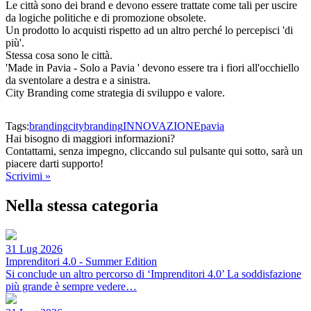
Le città sono dei brand e devono essere trattate come tali per uscire
da logiche politiche e di promozione obsolete.
Un prodotto lo acquisti rispetto ad un altro perché lo percepisci 'di
più'.
Stessa cosa sono le città.
'Made in Pavia - Solo a Pavia ' devono essere tra i fiori all'occhiello
da sventolare a destra e a sinistra.
City Branding come strategia di sviluppo e valore.
Tags:
branding
citybranding
INNOVAZIONE
pavia
Hai bisogno di maggiori informazioni?
Contattami, senza impegno, cliccando sul pulsante qui sotto, sarà un
piacere darti supporto!
Scrivimi »
Nella stessa categoria
31 Lug 2026
Imprenditori 4.0 - Summer Edition
Si conclude un altro percorso di ‘Imprenditori 4.0’ La soddisfazione
più grande è sempre vedere…