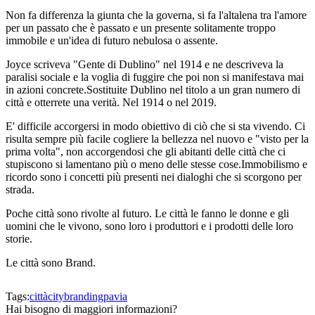
Non fa differenza la giunta che la governa, si fa l'altalena tra l'amore
per un passato che è passato e un presente solitamente troppo
immobile e un'idea di futuro nebulosa o assente.
Joyce scriveva "Gente di Dublino" nel 1914 e ne descriveva la
paralisi sociale e la voglia di fuggire che poi non si manifestava mai
in azioni concrete.Sostituite Dublino nel titolo a un gran numero di
città e otterrete una verità. Nel 1914 o nel 2019.
E' difficile accorgersi in modo obiettivo di ciò che si sta vivendo. Ci
risulta sempre più facile cogliere la bellezza nel nuovo e "visto per la
prima volta", non accorgendosi che gli abitanti delle città che ci
stupiscono si lamentano più o meno delle stesse cose.Immobilismo e
ricordo sono i concetti più presenti nei dialoghi che si scorgono per
strada.
Poche città sono rivolte al futuro. Le città le fanno le donne e gli
uomini che le vivono, sono loro i produttori e i prodotti delle loro
storie.
Le città sono Brand.
Tags:
città
citybranding
pavia
Hai bisogno di maggiori informazioni?